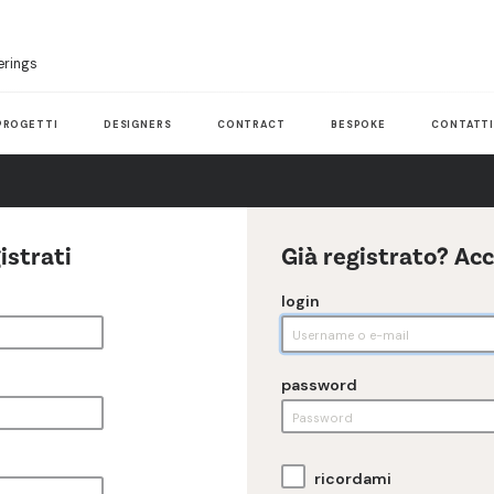
erings
PROGETTI
DESIGNERS
CONTRACT
BESPOKE
CONTATT
istrati
Già registrato? Ac
login
password
ricordami