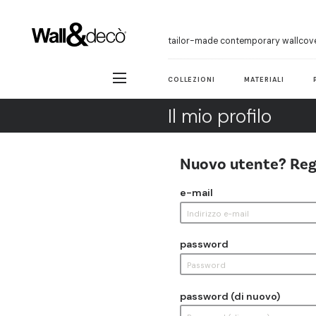
tailor-made contemporary wallcov
COLLEZIONI
MATERIALI
Il mio profilo
Nuovo utente? Reg
e-mail
password
password (di nuovo)