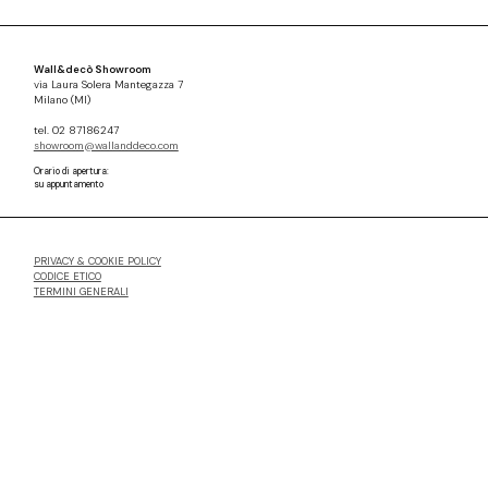
Wall&decò Showroom
via Laura Solera Mantegazza 7
Milano (MI)
tel. 02 87186247
showroom@wallanddeco.com
Orario di apertura:
su appuntamento
PRIVACY & COOKIE POLICY
CODICE ETICO
TERMINI GENERALI