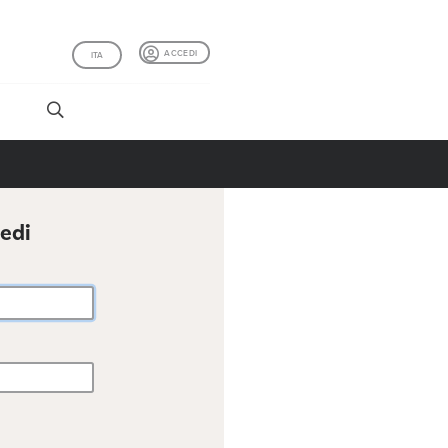
ACCEDI
ITA
I
cedi