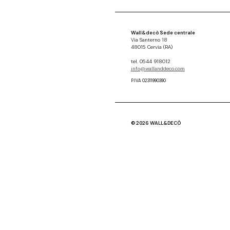
Wall&decò Sede centrale
Via Santerno 18
48015 Cervia (RA)
tel. 0544 918012
info@wallanddeco.com
P.IVA 02311990390
© 2026 WALL&DECÒ