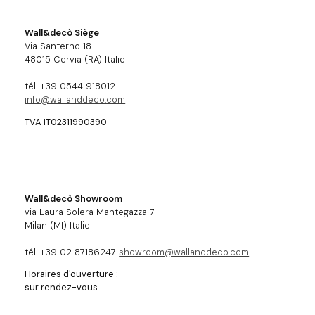
Wall&decò Siège
Via Santerno 18
48015 Cervia (RA) Italie
tél. +39 0544 918012
info@wallanddeco.com
TVA IT02311990390
Wall&decò Showroom
via Laura Solera Mantegazza 7
Milan (MI) Italie
tél. +39 02 87186247
showroom@wallanddeco.com
Horaires d'ouverture :
sur rendez-vous