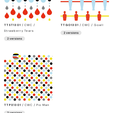
TTST1301
/
CWC /
TTGO1301
/
CWC / Goall
Strawberry Tears
2 versions
2 versions
TTPX1301
/
CWC / Pix Man
2 versions