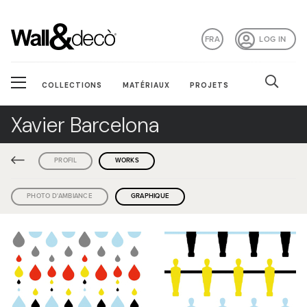
FRA
LOG IN
COLLECTIONS
MATÉRIAUX
PROJETS
Xavier Barcelona
PROFIL
WORKS
PHOTO D'AMBIANCE
GRAPHIQUE