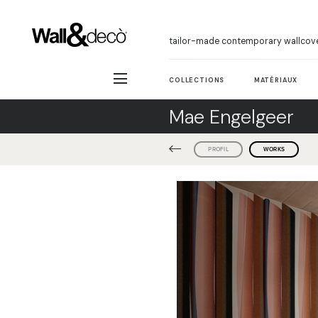
tailor-made contemporary wallcov
COLLECTIONS
MATÉRIAUX
Mae Engelgeer
PROFIL
WORKS