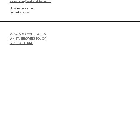
showroom@wallanddeco.com
Horaires d'ouverture :
sur rendez-vous
PRIVACY & COOKIE POLICY
WHISTLEBLOWING POLICY
GENERAL TERMS