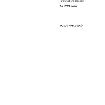
info@wallanddeco.com
TVA IT02311990390
© 2026 WALL&DECÒ