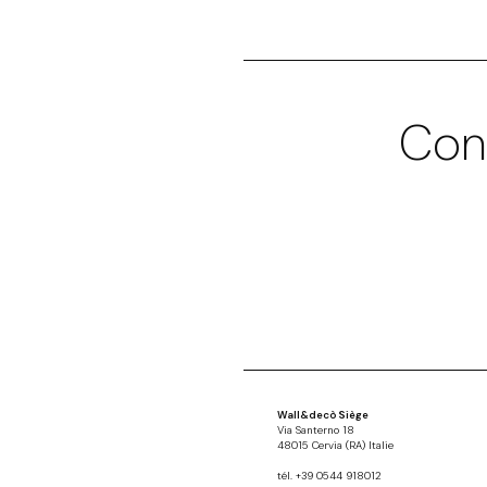
Con
Wall&decò Siège
Via Santerno 18
48015 Cervia (RA) Italie
tél. +39 0544 918012