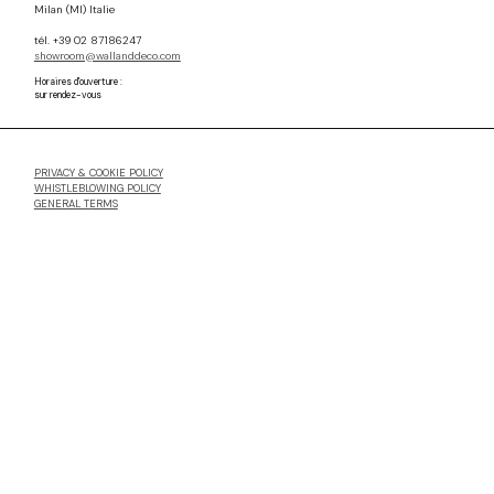
Milan (MI) Italie
tél. +39 02 87186247
showroom@wallanddeco.com
Horaires d'ouverture :
sur rendez-vous
PRIVACY & COOKIE POLICY
WHISTLEBLOWING POLICY
GENERAL TERMS