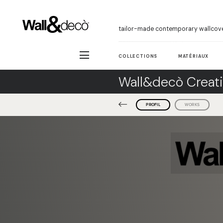
tailor-made contemporary wallcov
COLLECTIONS
MATÉRIAUX
Wall&decò Creati
PROFIL
WORKS