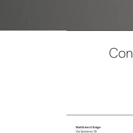
Con
Wall&decò Siège
Via Santerno 18