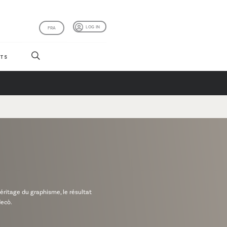
LOG IN
FRA
TS
éritage du graphisme, le résultat
decò.