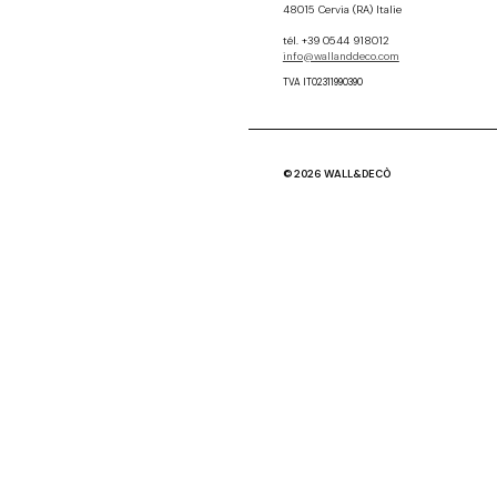
48015 Cervia (RA) Italie
tél. +39 0544 918012
info@wallanddeco.com
TVA IT02311990390
© 2026 WALL&DECÒ