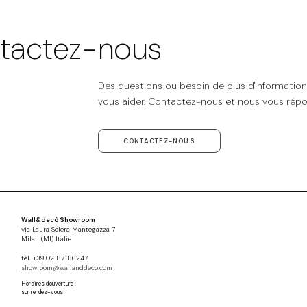
tactez-nous
Des questions ou besoin de plus d'informatio
vous aider. Contactez-nous et nous vous répo
CONTACTEZ-NOUS
Wall&decò Showroom
via Laura Solera Mantegazza 7
Milan (MI) Italie
tél. +39 02 87186247
showroom@wallanddeco.com
Horaires d'ouverture :
sur rendez-vous