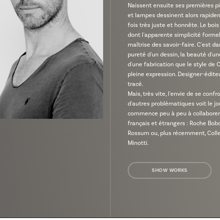
Naissent ensuite ses premières pi
et lampes dessinent alors rapidem
fois très juste et honnête. Le bois
dont l'apparente simplicité forme
maîtrise des savoir-faire. C'est da
pureté d'un dessin, la beauté d'u
d'une fabrication que le style de 
pleine expression. Designer-édite
tracé.
Mais, très vite, l'envie de se confr
d'autres problématiques voit le jo
commence peu à peu à collaborer 
français et étrangers : Roche Bobo
Rossum ou, plus récemment, Collec
Minotti.
SHOW WORKS