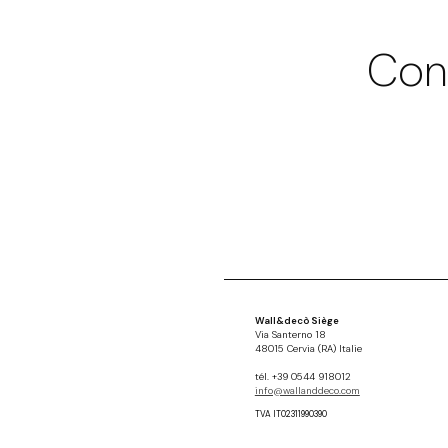
Con
Wall&decò Siège
Via Santerno 18
48015 Cervia (RA) Italie
tél. +39 0544 918012
info@wallanddeco.com
TVA IT02311990390