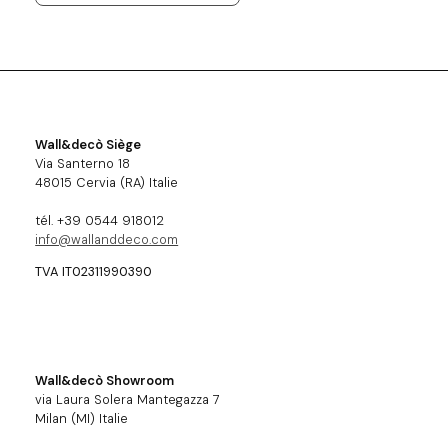
Wall&decò Siège
Via Santerno 18
48015 Cervia (RA) Italie
tél. +39 0544 918012
info@wallanddeco.com
TVA IT02311990390
Wall&decò Showroom
via Laura Solera Mantegazza 7
Milan (MI) Italie