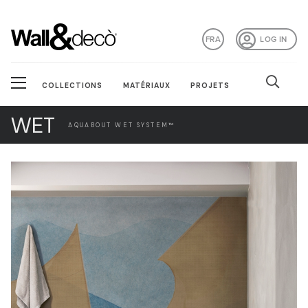
FRA
LOG IN
COLLECTIONS
MATÉRIAUX
PROJETS
WET
AQUABOUT WET SYSTEM™