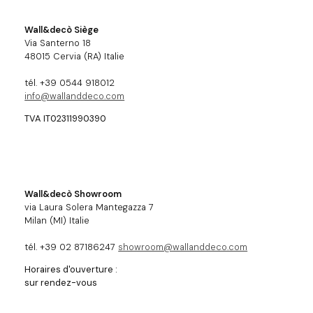
Wall&decò Siège
Via Santerno 18
48015 Cervia (RA) Italie
tél. +39 0544 918012
info@wallanddeco.com
TVA IT02311990390
Wall&decò Showroom
via Laura Solera Mantegazza 7
Milan (MI) Italie
tél. +39 02 87186247
showroom@wallanddeco.com
Horaires d'ouverture :
sur rendez-vous