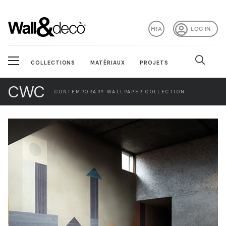
FRA
LOG IN
COLLECTIONS
MATÉRIAUX
PROJETS
CWC
CONTEMPORARY WALLPAPER COLLECTION