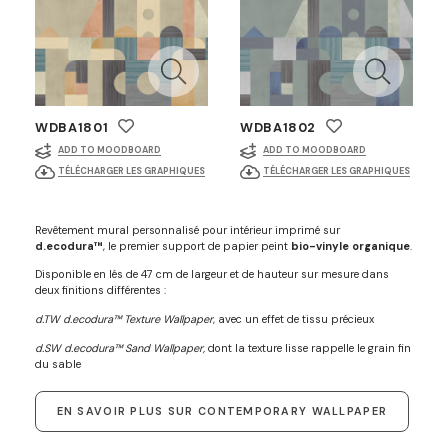
WDBA1801
WDBA1802
ADD TO MOODBOARD
ADD TO MOODBOARD
TÉLÉCHARGER LES GRAPHIQUES
TÉLÉCHARGER LES GRAPHIQUES
Revêtement mural personnalisé pour intérieur imprimé sur
d.ecodura™
, le premier support de papier peint
bio-vinyle organique
.
Disponible en lés de 47 cm de largeur et de hauteur sur mesure dans
deux finitions différentes :
d.TW d.ecodura™ Texture Wallpaper
, avec un effet de tissu précieux
d.SW d.ecodura™ Sand Wallpaper,
dont la texture lisse rappelle le grain fin
du sable
EN SAVOIR PLUS SUR CONTEMPORARY WALLPAPER