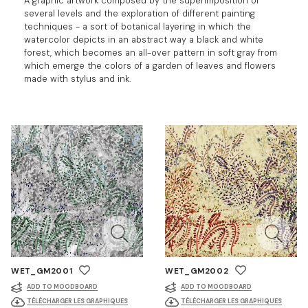
A graphic artwork composed by the superimposition of
several levels and the exploration of different painting
techniques - a sort of botanical layering in which the
watercolor depicts in an abstract way a black and white
forest, which becomes an all-over pattern in soft gray from
which emerge the colors of a garden of leaves and flowers
made with stylus and ink.
WET_GM2001
WET_GM2002
ADD TO MOODBOARD
ADD TO MOODBOARD
TÉLÉCHARGER LES GRAPHIQUES
TÉLÉCHARGER LES GRAPHIQUES