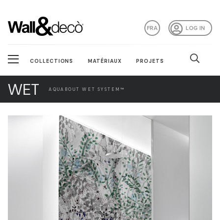
FRA
LOG IN
COLLECTIONS
MATÉRIAUX
PROJETS
WET
AQUABOUT WET SYSTEM™