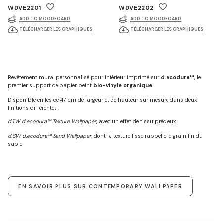
WDVE2201
WDVE2202
ADD TO MOODBOARD
ADD TO MOODBOARD
TÉLÉCHARGER LES GRAPHIQUES
TÉLÉCHARGER LES GRAPHIQUES
Revêtement mural personnalisé pour intérieur imprimé sur
d.ecodura™
, le
premier support de papier peint
bio-vinyle organique
.
Disponible en lés de 47 cm de largeur et de hauteur sur mesure dans deux
finitions différentes :
d.TW d.ecodura™ Texture Wallpaper
, avec un effet de tissu précieux
d.SW d.ecodura™ Sand Wallpaper,
dont la texture lisse rappelle le grain fin du
sable
EN SAVOIR PLUS SUR CONTEMPORARY WALLPAPER