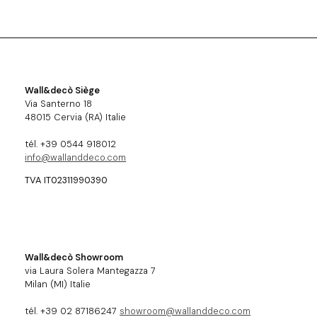
Wall&decò Siège
Via Santerno 18
48015 Cervia (RA) Italie
tél. +39 0544 918012
info@wallanddeco.com
TVA IT02311990390
Wall&decò Showroom
via Laura Solera Mantegazza 7
Milan (MI) Italie
tél. +39 02 87186247
showroom@wallanddeco.com