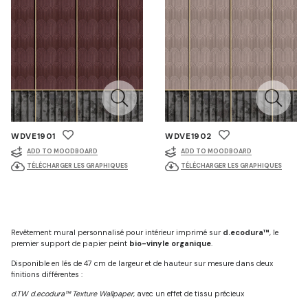
WDVE1901
WDVE1902
ADD TO MOODBOARD
ADD TO MOODBOARD
TÉLÉCHARGER LES GRAPHIQUES
TÉLÉCHARGER LES GRAPHIQUES
Revêtement mural personnalisé pour intérieur imprimé sur
d.ecodura™
, le
premier support de papier peint
bio-vinyle organique
.
Disponible en lés de 47 cm de largeur et de hauteur sur mesure dans deux
finitions différentes :
d.TW d.ecodura™ Texture Wallpaper
, avec un effet de tissu précieux