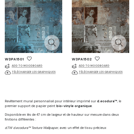
WDPA1501
WDPA1502
ADD TO MOODBOARD
ADD TO MOODBOARD
TÉLÉCHARGER LES GRAPHIQUES
TÉLÉCHARGER LES GRAPHIQUES
Revêtement mural personnalisé pour intérieur imprimé sur
d.ecodura™
, le
premier support de papier peint
bio-vinyle organique
.
Disponible en lés de 47 cm de largeur et de hauteur sur mesure dans deux
finitions différentes :
d.TW d.ecodura™ Texture Wallpaper
, avec un effet de tissu précieux