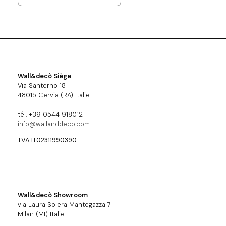
Wall&decò Siège
Via Santerno 18
48015 Cervia (RA) Italie
tél. +39 0544 918012
info@wallanddeco.com
TVA IT02311990390
Wall&decò Showroom
via Laura Solera Mantegazza 7
Milan (MI) Italie