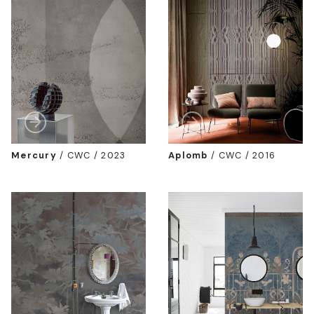
Mercury
/
CWC / 2023
Aplomb
/
CWC / 2016