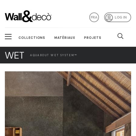
FRA
LOG IN
COLLECTIONS
MATÉRIAUX
PROJETS
WET
AQUABOUT WET SYSTEM™