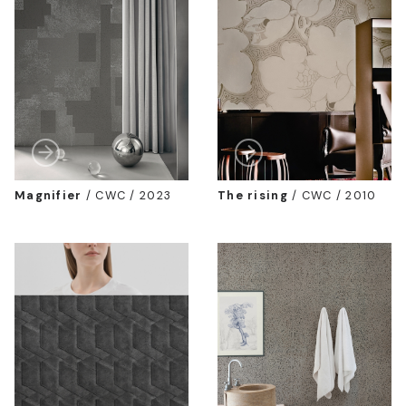
Magnifier
/
CWC / 2023
The rising
/
CWC / 2010