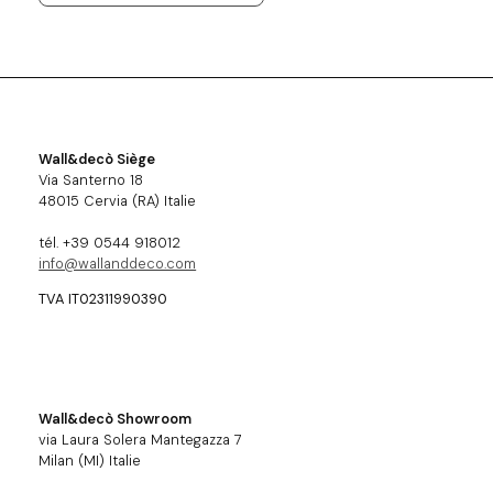
Wall&decò Siège
Via Santerno 18
48015 Cervia (RA) Italie
tél. +39 0544 918012
info@wallanddeco.com
TVA IT02311990390
Wall&decò Showroom
via Laura Solera Mantegazza 7
Milan (MI) Italie