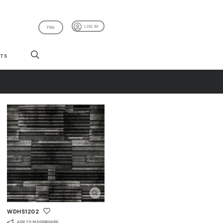
LOG IN
FRA
TS
WDHS1202
ADD TO MOODBOARD