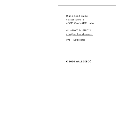
Wall&decò Siège
Via Santerno 18
48015 Cervia (RA) Italie
tél. +39 0544 918012
info@wallanddeco.com
TVA IT02311990390
© 2026 WALL&DECÒ