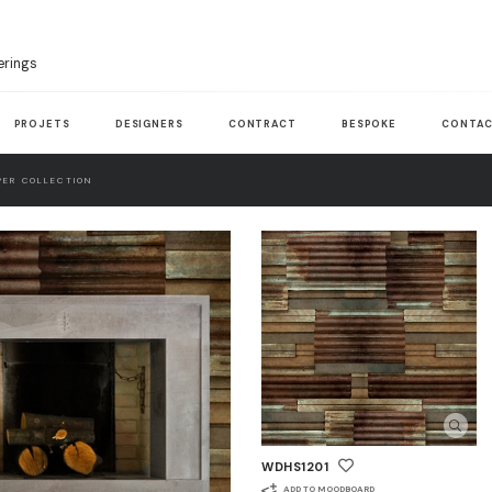
erings
PROJETS
DESIGNERS
CONTRACT
BESPOKE
CONTAC
ER COLLECTION
WDHS1201
ADD TO MOODBOARD