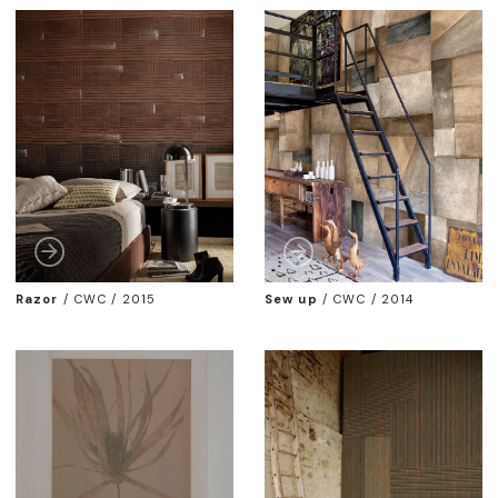
Razor
/
CWC / 2015
Sew up
/
CWC / 2014