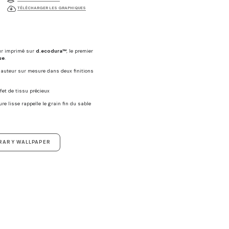
TÉLÉCHARGER LES GRAPHIQUES
ur imprimé sur
d.ecodura™
, le premier
ue
.
 hauteur sur mesure dans deux finitions
ffet de tissu précieux
ure lisse rappelle le grain fin du sable
RARY WALLPAPER