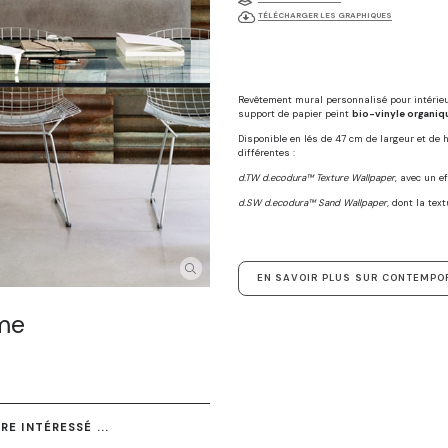
TÉLÉCHARGER LES GRAPHIQUES
Revêtement mural personnalisé pour intérie
support de papier peint
bio-vinyle organiq
Disponible en lés de 47 cm de largeur et de
différentes :
d.TW d.ecodura™ Texture Wallpaper
, avec un e
d.SW d.ecodura™ Sand Wallpaper,
dont la text
EN SAVOIR PLUS SUR CONTEMPO
me
E INTÉRESSÉ ...