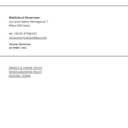
Wall&decò Showroom
via Laura Solera Mantegazza 7
Milan (MI) Italie
tél. +39 02 87186247
showroom@wallanddeco.com
Horaires d'ouverture :
sur rendez-vous
PRIVACY & COOKIE POLICY
WHISTLEBLOWING POLICY
GENERAL TERMS