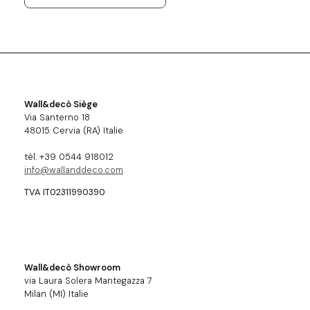
Wall&decò Siège
Via Santerno 18
48015 Cervia (RA) Italie
tél. +39 0544 918012
info@wallanddeco.com
TVA IT02311990390
Wall&decò Showroom
via Laura Solera Mantegazza 7
Milan (MI) Italie