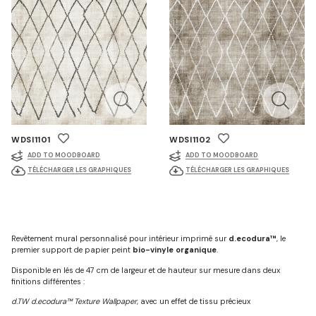
WDSI1101
WDSI1102
ADD TO MOODBOARD
ADD TO MOODBOARD
TÉLÉCHARGER LES GRAPHIQUES
TÉLÉCHARGER LES GRAPHIQUES
Revêtement mural personnalisé pour intérieur imprimé sur
d.ecodura™
, le
premier support de papier peint
bio-vinyle organique
.
Disponible en lés de 47 cm de largeur et de hauteur sur mesure dans deux
finitions différentes :
d.TW d.ecodura™ Texture Wallpaper
, avec un effet de tissu précieux