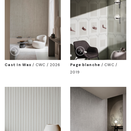
Cast In Wax
/
CWC / 2026
Page blanche
/
CWC /
2019