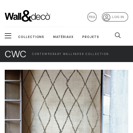
FRA
LOG IN
COLLECTIONS
MATÉRIAUX
PROJETS
CWC
CONTEMPORARY WALLPAPER COLLECTION