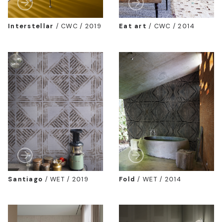
Interstellar
/
CWC / 2019
Eat art
/
CWC / 2014
Santiago
/
WET / 2019
Fold
/
WET / 2014