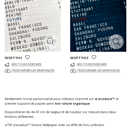
WDFF1101
WDFF1102
ADD TO MOODBOARD
ADD TO MOODBOARD
TÉLÉCHARGER LES GRAPHIQUES
TÉLÉCHARGER LES GRAPHIQUES
Revêtement mural personnalisé pour intérieur imprimé sur
d.ecodura™
, le
premier support de papier peint
bio-vinyle organique
.
Disponible en lés de 47 cm de largeur et de hauteur sur mesure dans deux
finitions différentes :
d.TW d.ecodura™ Texture Wallpaper
, avec un effet de tissu précieux