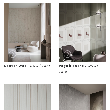
Cast In Wax
/
CWC / 2026
Page blanche
/
CWC /
2019