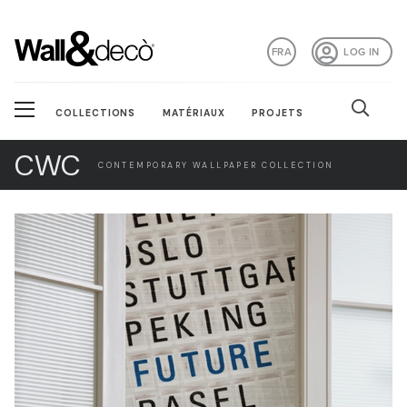
FRA
LOG IN
COLLECTIONS
MATÉRIAUX
PROJETS
CWC
CONTEMPORARY WALLPAPER COLLECTION