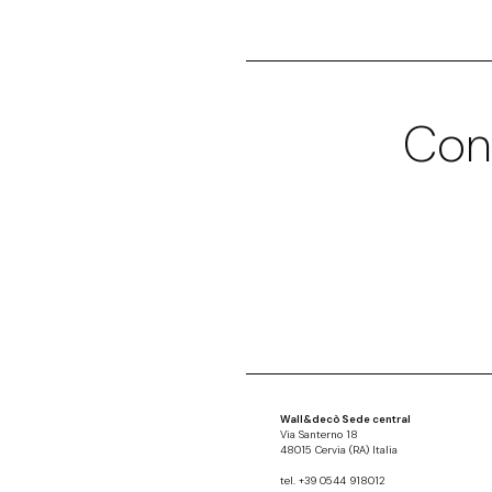
Con
Wall&decò Sede central
Via Santerno 18
48015 Cervia (RA) Italia
tel. +39 0544 918012