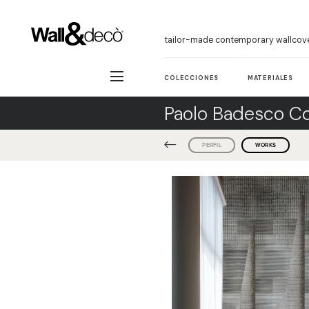
tailor-made contemporary wallcov
COLECCIONES
MATERIALES
Paolo Badesco Co
PERFIL
WORKS