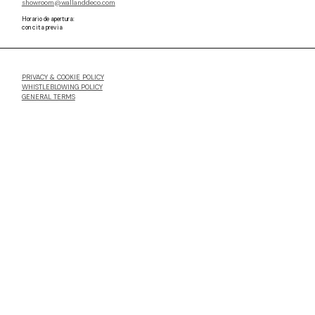
showroom@wallanddeco.com
Horario de apertura:
con cita previa
PRIVACY & COOKIE POLICY
WHISTLEBLOWING POLICY
GENERAL TERMS