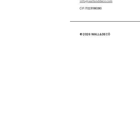
info@wallanddeco.com
CIF IT02311990390
© 2026 WALL&DECÒ