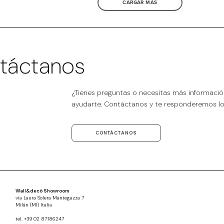
CARGAR MÁS
táctanos
¿Tienes preguntas o necesitas más informaci
ayudarte. Contáctanos y te responderemos lo 
CONTÁCTANOS
Wall&decò Showroom
via Laura Solera Mantegazza 7
Milán (MI) Italia
tel. +39 02 87186247