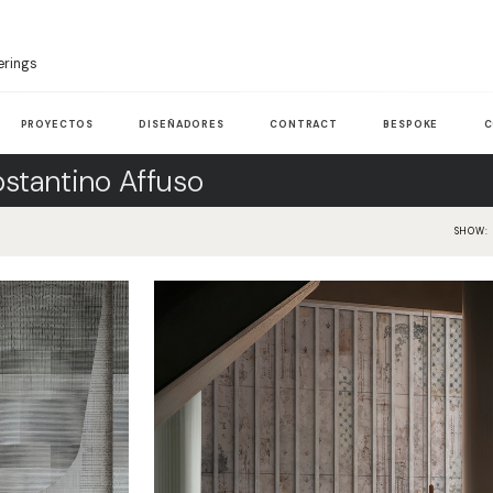
erings
PROYECTOS
DISEÑADORES
CONTRACT
BESPOKE
C
stantino Affuso
SHOW: