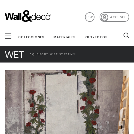
ESP
ACCESO
COLECCIONES
MATERIALES
PROYECTOS
WET
AQUABOUT WET SYSTEM™