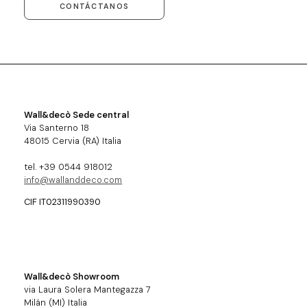
CONTÁCTANOS
Wall&decò Sede central
Via Santerno 18
48015 Cervia (RA) Italia
tel. +39 0544 918012
info@wallanddeco.com
CIF IT02311990390
Wall&decò Showroom
via Laura Solera Mantegazza 7
Milán (MI) Italia