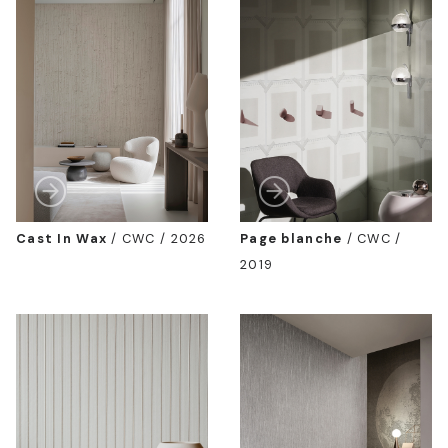
Cast In Wax
/
CWC / 2026
Page blanche
/
CWC /
2019