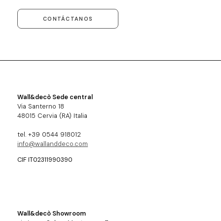
CONTÁCTANOS
Wall&decò Sede central
Via Santerno 18
48015 Cervia (RA) Italia
tel. +39 0544 918012
info@wallanddeco.com
CIF IT02311990390
Wall&decò Showroom