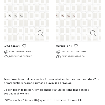
WDPB1902
WDPB1901
ADD TO MOODBOARD
ADD TO MOODBOARD
DESCARGAR GRÁFICA
DESCARGAR GRÁFICA
Revestimiento mural personalizado para interiores impreso en
d.ecodura™
, el
primer sustrato de papel pintado
biovinílico orgánico
.
Disponible en rollos de 47 cm de ancho y altura personalizada en dos
acabados diferentes:
d.TW d.ecodura™ Texture Wallpaper
, con un precioso efecto de tela