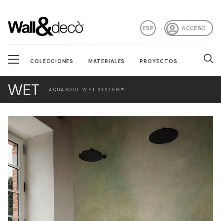
ESP
ACCESO
COLECCIONES
MATERIALES
PROYECTOS
WET
AQUABOUT WET SYSTEM™