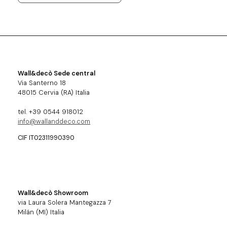
Wall&decò Sede central
Via Santerno 18
48015 Cervia (RA) Italia
tel. +39 0544 918012
info@wallanddeco.com
CIF IT02311990390
Wall&decò Showroom
via Laura Solera Mantegazza 7
Milán (MI) Italia