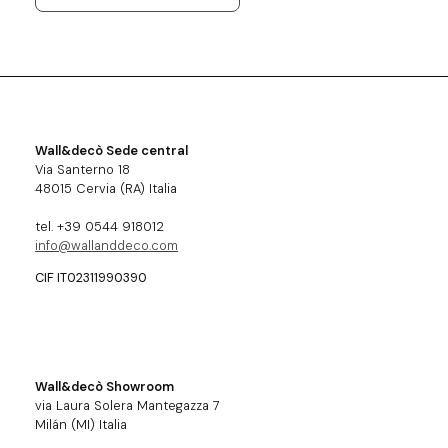
Wall&decò Sede central
Via Santerno 18
48015 Cervia (RA) Italia
tel. +39 0544 918012
info@wallanddeco.com
CIF IT02311990390
Wall&decò Showroom
via Laura Solera Mantegazza 7
Milán (MI) Italia