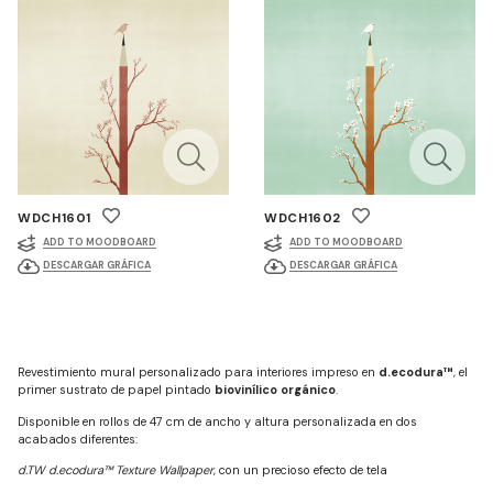
WDCH1601
WDCH1602
ADD TO MOODBOARD
ADD TO MOODBOARD
DESCARGAR GRÁFICA
DESCARGAR GRÁFICA
Revestimiento mural personalizado para interiores impreso en
d.ecodura™
, el
primer sustrato de papel pintado
biovinílico orgánico
.
Disponible en rollos de 47 cm de ancho y altura personalizada en dos
acabados diferentes:
d.TW d.ecodura™ Texture Wallpaper
, con un precioso efecto de tela