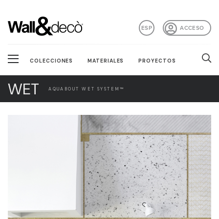
ESP
ACCESO
COLECCIONES
MATERIALES
PROYECTOS
WET
AQUABOUT WET SYSTEM™