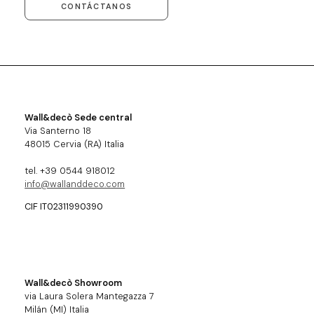
CONTÁCTANOS
Wall&decò Sede central
Via Santerno 18
48015 Cervia (RA) Italia
tel. +39 0544 918012
info@wallanddeco.com
CIF IT02311990390
Wall&decò Showroom
via Laura Solera Mantegazza 7
Milán (MI) Italia