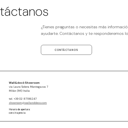
táctanos
¿Tienes preguntas o necesitas más informaci
ayudarte. Contáctanos y te responderemos lo 
CONTÁCTANOS
Wall&decò Showroom
via Laura Solera Mantegazza 7
Milán (MI) Italia
tel. +39 02 87186247
showroom@wallanddeco.com
Horario de apertura:
con cita previa