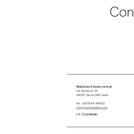
Con
Wall&decò Sede central
Via Santerno 18
48015 Cervia (RA) Italia
tel. +39 0544 918012
info@wallanddeco.com
CIF IT02311990390