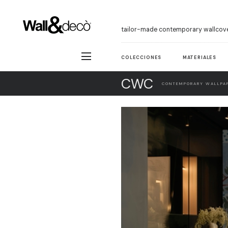
tailor-made contemporary wallcov
COLECCIONES
MATERIALES
CWC
CONTEMPORARY WALLPAP