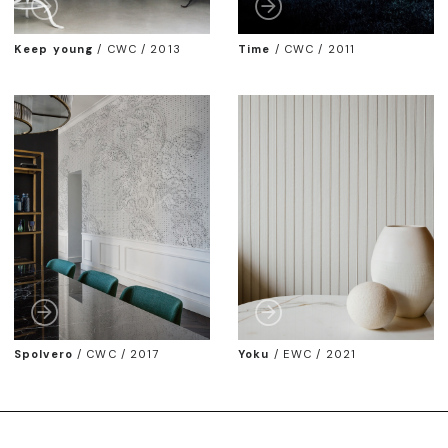
Keep young
/
CWC / 2013
Time
/
CWC / 2011
Spolvero
/
CWC / 2017
Yoku
/
EWC / 2021