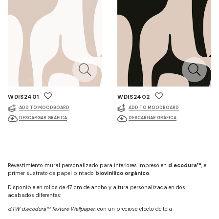
WDIS2401
WDIS2402
ADD TO MOODBOARD
ADD TO MOODBOARD
DESCARGAR GRÁFICA
DESCARGAR GRÁFICA
Revestimiento mural personalizado para interiores impreso en
d.ecodura™
, el
primer sustrato de papel pintado
biovinílico orgánico
.
Disponible en rollos de 47 cm de ancho y altura personalizada en dos
acabados diferentes:
d.TW d.ecodura™ Texture Wallpaper
, con un precioso efecto de tela