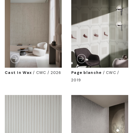
Cast In Wax
/
CWC / 2026
Page blanche
/
CWC /
2019