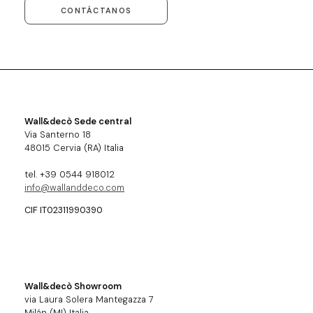
CONTÁCTANOS
Wall&decò Sede central
Via Santerno 18
48015 Cervia (RA) Italia
tel. +39 0544 918012
info@wallanddeco.com
CIF IT02311990390
Wall&decò Showroom
via Laura Solera Mantegazza 7
Milán (MI) Italia