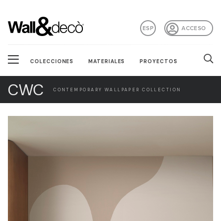
ESP
ACCESO
COLECCIONES
MATERIALES
PROYECTOS
CWC
CONTEMPORARY WALLPAPER COLLECTION