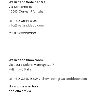
Wall&decò Sede central
Via Santerno 18
48015 Cervia (RA) Italia
tel. +39 0544 918012
info@wallanddeco.com
CIF IT02311990390
Wall&decò Showroom
via Laura Solera Mantegazza 7
Milán (MI) Italia
tel. +39 02 87186247
showroom@wallanddeco.com
Horario de apertura:
con cita previa