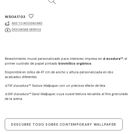
WDOA1703
ADD TO MOODBOARD
DESCARGAR GRÁFICA
Revestimiento mural personalizado para interiores impreso en
d.ecodura™
, el
primer sustrato de papel pintado
biovinílico orgánico
.
Disponible en rollos de 47 cm de ancho y altura personalizada en dos
acabados diferentes:
d.TW d.ecodura™ Texture Wallpaper
, con un precioso efecto de tela
d.SW d.ecodura™ Sand Wallpaper
, cuya suave textura recuerda al fino granulado
de la arena.
DESCUBRE TODO SOBRE CONTEMPORARY WALLPAPER