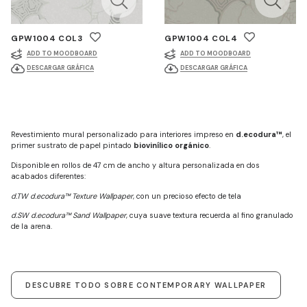
GPW1004 COL3
GPW1004 COL4
ADD TO MOODBOARD
ADD TO MOODBOARD
DESCARGAR GRÁFICA
DESCARGAR GRÁFICA
Revestimiento mural personalizado para interiores impreso en
d.ecodura™
, el
primer sustrato de papel pintado
biovinílico orgánico
.
Disponible en rollos de 47 cm de ancho y altura personalizada en dos
acabados diferentes:
d.TW d.ecodura™ Texture Wallpaper
, con un precioso efecto de tela
d.SW d.ecodura™ Sand Wallpaper
, cuya suave textura recuerda al fino granulado
de la arena.
DESCUBRE TODO SOBRE CONTEMPORARY WALLPAPER