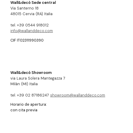
Wall&decò Sede central
Via Santerno 18
48015 Cervia (RA) Italia
tel. +39 0544 918012
info@wallanddeco.com
CIF IT02311990390
Wall&decò Showroom
via Laura Solera Mantegazza 7
Milán (MI) Italia
tel. +39 02 87186247
showroom@wallanddeco.com
Horario de apertura:
con cita previa