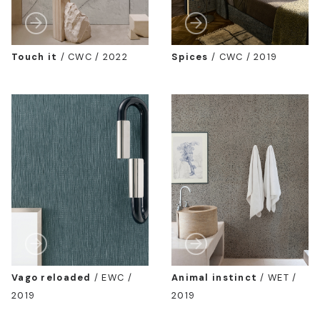
Touch it
/
CWC / 2022
Spices
/
CWC / 2019
Vago reloaded
/
EWC /
Animal instinct
/
WET /
2019
2019