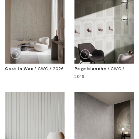
Cast In Wax
/
CWC / 2026
Page blanche
/
CWC /
2019