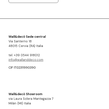
Wall&decò Sede central
Via Santerno 18
48015 Cervia (RA) Italia
tel. +39 0544 918012
info@wallanddeco.com
CIF IT02311990390
Wall&decò Showroom
via Laura Solera Mantegazza 7
Milán (MI) Italia