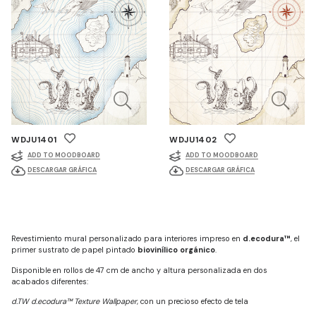
WDJU1401
WDJU1402
ADD TO MOODBOARD
ADD TO MOODBOARD
DESCARGAR GRÁFICA
DESCARGAR GRÁFICA
Revestimiento mural personalizado para interiores impreso en
d.ecodura™
, el
primer sustrato de papel pintado
biovinílico orgánico
.
Disponible en rollos de 47 cm de ancho y altura personalizada en dos
acabados diferentes:
d.TW d.ecodura™ Texture Wallpaper
, con un precioso efecto de tela