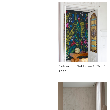
Gelsomino Notturno
/
CWC /
2023