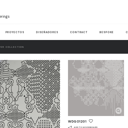
erings
PROYECTOS
DISEÑADORES
CONTRACT
BESPOKE
C
ER COLLECTION
WDGO1201
ADD TO MOODBOARD