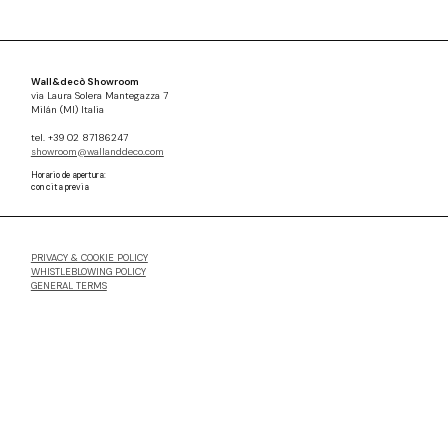
Wall&decò Showroom
via Laura Solera Mantegazza 7
Milán (MI) Italia
tel. +39 02 87186247
showroom@wallanddeco.com
Horario de apertura:
con cita previa
PRIVACY & COOKIE POLICY
WHISTLEBLOWING POLICY
GENERAL TERMS