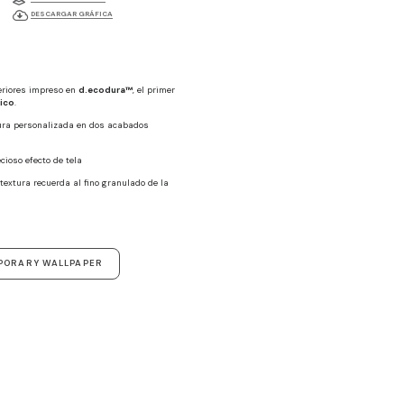
DESCARGAR GRÁFICA
eriores impreso en
d.ecodura™
, el primer
nico
.
tura personalizada en dos acabados
ecioso efecto de tela
textura recuerda al fino granulado de la
PORARY WALLPAPER