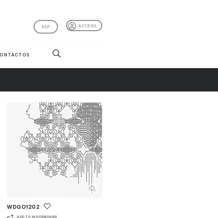
ACCESO
ESP
ONTACTOS
WDGO1202
ADD TO MOODBOARD