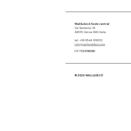
Wall&decò Sede central
Via Santerno 18
48015 Cervia (RA) Italia
tel. +39 0544 918012
info@wallanddeco.com
CIF IT02311990390
© 2026 WALL&DECÒ