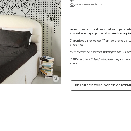
DESCARGAR GRÁFICA
Revestimiento mural personalizado para int
sustrato de papel pintado
biovinílico orgá
Disponible en rollos de 47 cm de ancho y al
diferentes:
d.TW d.ecodura™ Texture Wallpaper
, con un pr
d.SW d.ecodura™ Sand Wallpaper
, cuya suave 
arena.
DESCUBRE TODO SOBRE CONTEM