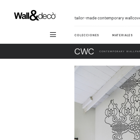
tailor-made contemporary wallcov
COLECCIONES
MATERIALES
CWC
CONTEMPORARY WALLPAP