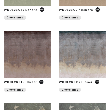
WDDE2601
/
Dehors
WDDE2602
/
Dehors
2 versiones
2 versiones
WDCL2601
/
Closer
WDCL2602
/
Closer
2 versiones
2 versiones