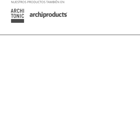
NUESTROS PRODUCTOS TAMBIÉN EN
© 2026 WALL&DECÒ
PRIVACY & COOKIE POLICY
WHISTLEBLOWING POLICY
GENERAL TERMS