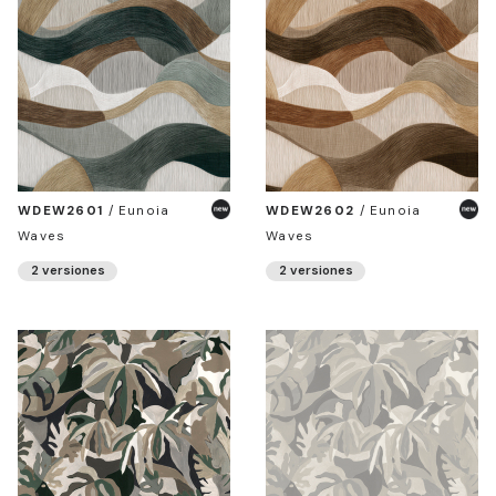
WDEW2601
/
Eunoia
WDEW2602
/
Eunoia
Waves
Waves
2 versiones
2 versiones