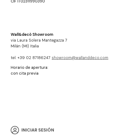
CIF IT02311990390
Wall&decò Showroom
via Laura Solera Mantegazza 7
Milán (MI) Italia
tel. +39 02 87186247
showroom@wallanddeco.com
Horario de apertura:
con cita previa
INICIAR SESIÓN