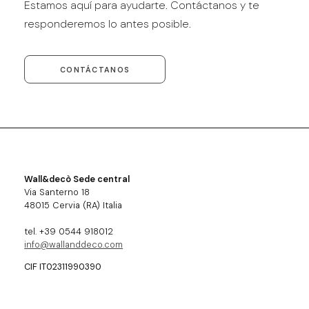
Estamos aquí para ayudarte. Contáctanos y te
responderemos lo antes posible.
CONTÁCTANOS
Wall&decò Sede central
Via Santerno 18
48015 Cervia (RA) Italia
tel. +39 0544 918012
info@wallanddeco.com
CIF IT02311990390