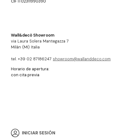
CIF IT02311990390
Wall&decò Showroom
via Laura Solera Mantegazza 7
Milán (MI) Italia
tel. +39 02 87186247
showroom@wallanddeco.com
Horario de apertura:
con cita previa
INICIAR SESIÓN