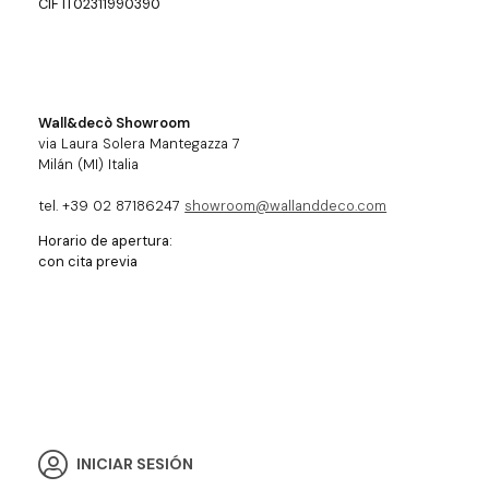
CIF IT02311990390
Wall&decò Showroom
via Laura Solera Mantegazza 7
Milán (MI) Italia
tel. +39 02 87186247
showroom@wallanddeco.com
Horario de apertura:
con cita previa
INICIAR SESIÓN