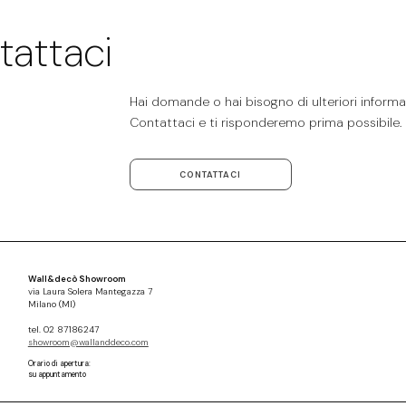
tattaci
Hai domande o hai bisogno di ulteriori informaz
Contattaci e ti risponderemo prima possibile.
CONTATTACI
Wall&decò Showroom
via Laura Solera Mantegazza 7
Milano (MI)
tel. 02 87186247
showroom@wallanddeco.com
Orario di apertura:
su appuntamento