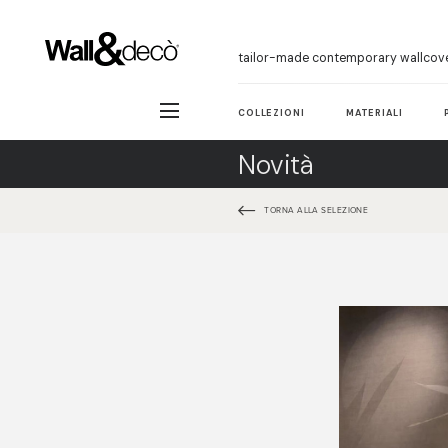
tailor-made contemporary wallcov
COLLEZIONI
MATERIALI
Novità
TORNA ALLA SELEZIONE