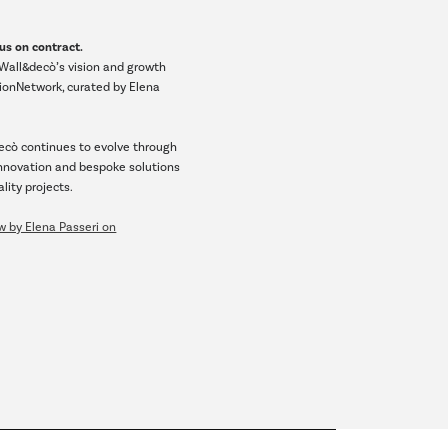
cus on contract.
Wall&decò’s vision and growth
hionNetwork, curated by Elena
ecò continues to evolve through
innovation and bespoke solutions
lity projects.
ew by Elena Passeri on