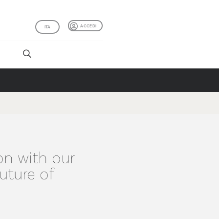
ACCEDI
ITA
I
on with our
uture of