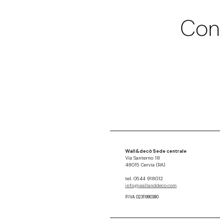
Con
Wall&decò Sede centrale
Via Santerno 18
48015 Cervia (RA)
tel. 0544 918012
info@wallanddeco.com
P.IVA 02311990390