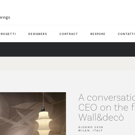
erings
PROGETTI
DESIGNERS
CONTRACT
BESPOKE
CONTATT
A conversati
CEO on the f
Wall&decò
GIUGNO 2026
MILAN, ITALY