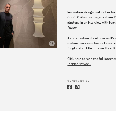
Innovation, design and a clear fo
Our CEO Gianluca Laganà shared 
strategy in an interview with Fas
Passeri.
A conversation about how Wall&d
material research, technological 
for global architecture and hospita
Click here to read the full intervi
FashionNetwork.
CONDIVIDI SU