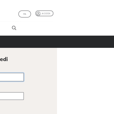
ACCEDI
ITA
I
cedi