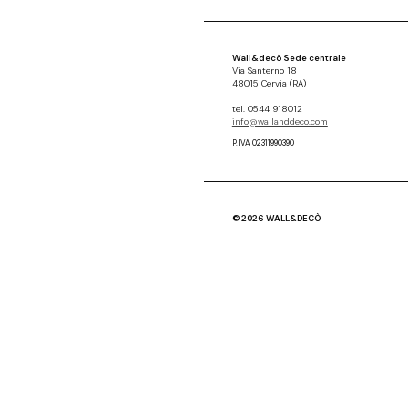
Wall&decò Sede centrale
Via Santerno 18
48015 Cervia (RA)
tel. 0544 918012
info@wallanddeco.com
P.IVA 02311990390
© 2026 WALL&DECÒ