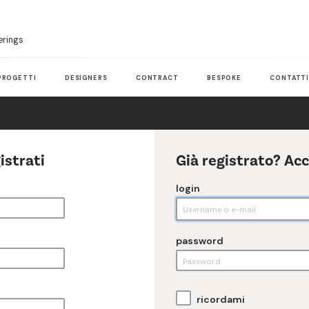
erings
PROGETTI
DESIGNERS
CONTRACT
BESPOKE
CONTATT
istrati
Già registrato? Ac
login
password
ricordami