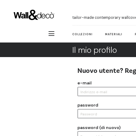
tailor-made contemporary wallcov
COLLEZIONI
MATERIALI
Il mio profilo
Nuovo utente? Reg
e-mail
password
password (di nuovo)