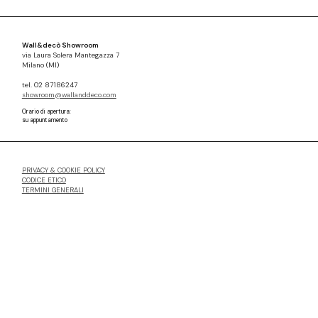
Wall&decò Showroom
via Laura Solera Mantegazza 7
Milano (MI)
tel. 02 87186247
showroom@wallanddeco.com
Orario di apertura:
su appuntamento
PRIVACY & COOKIE POLICY
CODICE ETICO
TERMINI GENERALI