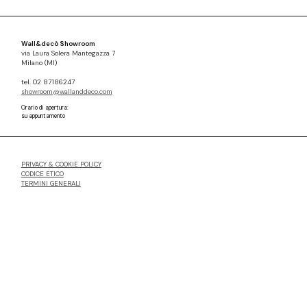
Wall&decò Showroom
via Laura Solera Mantegazza 7
Milano (MI)
tel. 02 87186247
showroom@wallanddeco.com
Orario di apertura:
su appuntamento
PRIVACY & COOKIE POLICY
CODICE ETICO
TERMINI GENERALI