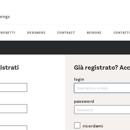
erings
PROGETTI
DESIGNERS
CONTRACT
BESPOKE
CONTATT
istrati
Già registrato? Ac
login
password
ricordami