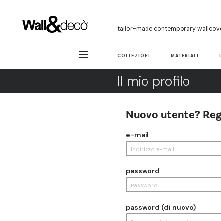
tailor-made contemporary wallcov
COLLEZIONI
MATERIALI
Il mio profilo
Nuovo utente? Reg
e-mail
password
password (di nuovo)