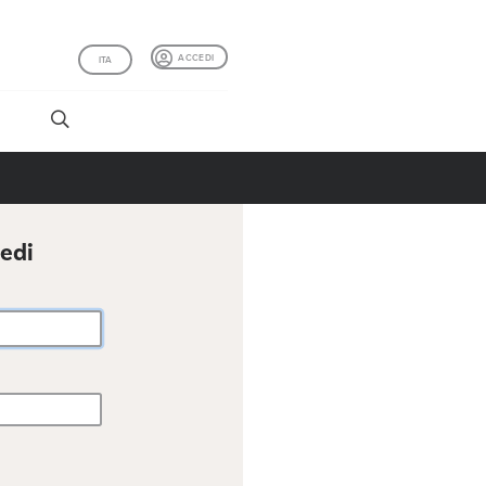
ACCEDI
ITA
I
cedi