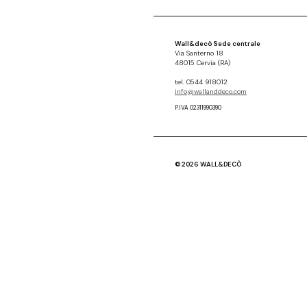
Wall&decò Sede centrale
Via Santerno 18
48015 Cervia (RA)
tel. 0544 918012
info@wallanddeco.com
P.IVA 02311990390
© 2026 WALL&DECÒ