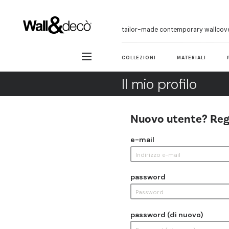
tailor-made contemporary wallcov
COLLEZIONI
MATERIALI
Il mio profilo
Nuovo utente? Reg
e-mail
password
password (di nuovo)