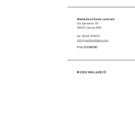
Wall&decò Sede centrale
Via Santerno 18
48015 Cervia (RA)
tel. 0544 918012
info@wallanddeco.com
P.IVA 02311990390
© 2026 WALL&DECÒ