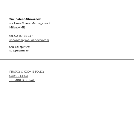
Wall&decò Showroom
via Laura Solera Mantegazza 7
Milano (MI)
tel. 02 87186247
showroom@wallanddeco.com
Orario di apertura:
su appuntamento
PRIVACY & COOKIE POLICY
CODICE ETICO
TERMINI GENERALI