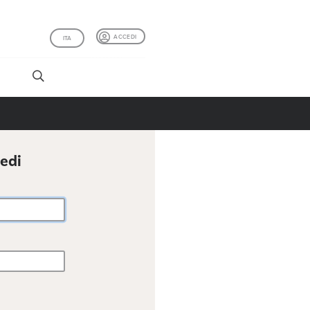
ACCEDI
ITA
I
cedi