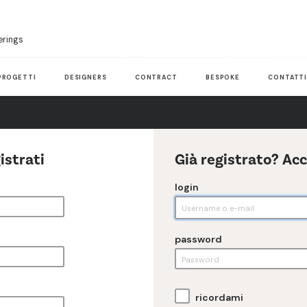
erings
PROGETTI
DESIGNERS
CONTRACT
BESPOKE
CONTATT
istrati
Già registrato? Ac
login
password
ricordami