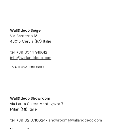
Wall&decò Siège
Via Santerno 18
48015 Cervia (RA) Italie
tél. +39 0544 918012
info@wallanddeco.com
TVA IT02311990390
Wall&decò Showroom
via Laura Solera Mantegazza 7
Milan (MI) Italie
tél. +39 02 87186247
showroom@wallanddeco.com