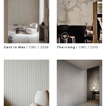
Cast In Wax
/
CWC / 2026
The rising
/
CWC / 2010