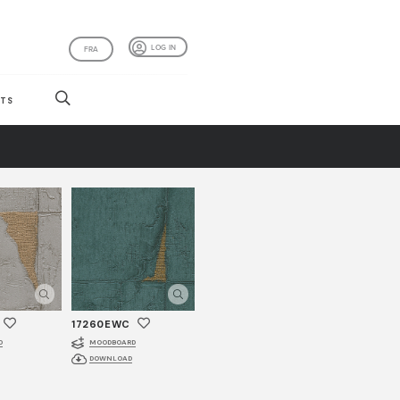
LOG IN
FRA
TS
17260EWC
D
MOODBOARD
DOWNLOAD