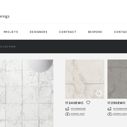
erings
PROJETS
DESIGNERS
CONTRACT
BESPOKE
CONTAC
OLLECTION
17240EWC
17250EWC
MOODBOARD
MOODBOAR
DOWNLOAD
DOWNLOAD