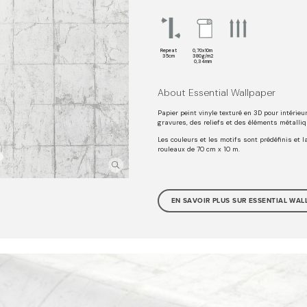
Repeat
0,70x10m
35cm
380g/m2
0,34mm
About Essential Wallpaper
Papier peint vinyle texturé en 3D pour intérieu
gravures, des reliefs et des éléments métalliq
Les couleurs et les motifs sont prédéfinis et l
rouleaux de 70 cm x 10 m.
EN SAVOIR PLUS SUR ESSENTIAL WAL