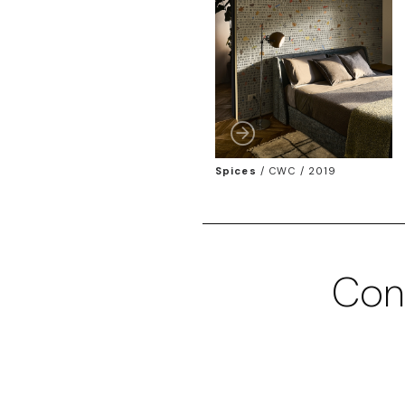
Spices
/
CWC / 2019
Con