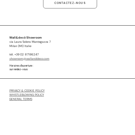
CONTACTEZ-NOUS
Wall&decò Showroom
via Laura Solera Mantegazza 7
Milan (MI) Italie
tél. +39 02 87186247
showroom@wallanddeco.com
Horaires d'ouverture :
sur rendez-vous
PRIVACY & COOKIE POLICY
WHISTLEBLOWING POLICY
GENERAL TERMS