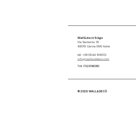
Wall&decò Siège
Via Santerno 18
48015 Cervia (RA) Italie
tél. +39 0544 918012
info@wallanddeco.com
TVA IT02311990390
© 2026 WALL&DECÒ