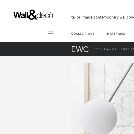
tailor-made contemporary wallcov
COLLECTIONS
MATÉRIAUX
EWC
ESSENTIAL WALLPAPER C