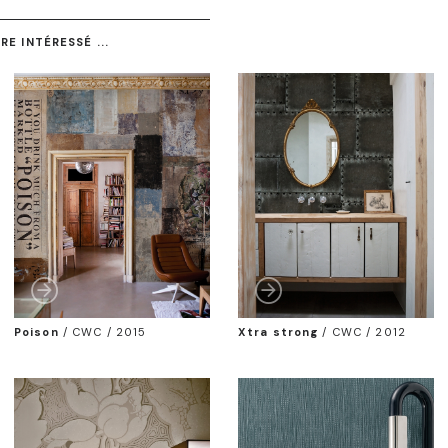
E INTÉRESSÉ ...
Poison
/
CWC / 2015
Xtra strong
/
CWC / 2012