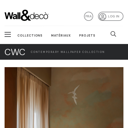
FRA
LOG IN
COLLECTIONS
MATÉRIAUX
PROJETS
CWC
CONTEMPORARY WALLPAPER COLLECTION