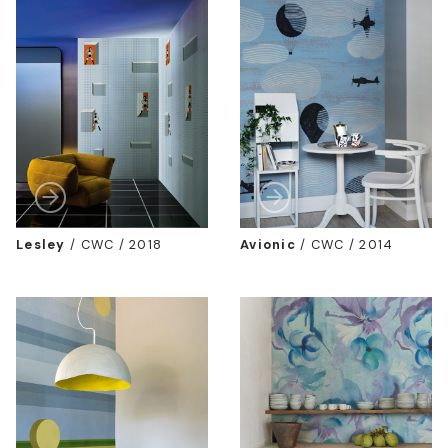
Lesley
/
CWC / 2018
Avionic
/
CWC / 2014