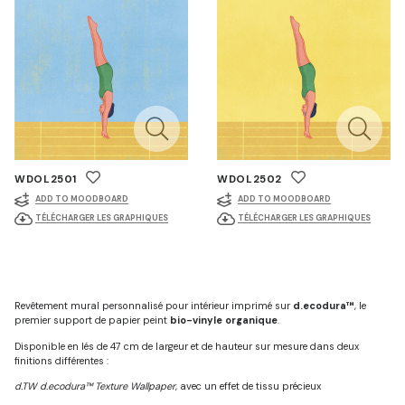
WDOL2501
WDOL2502
ADD TO MOODBOARD
ADD TO MOODBOARD
TÉLÉCHARGER LES GRAPHIQUES
TÉLÉCHARGER LES GRAPHIQUES
Revêtement mural personnalisé pour intérieur imprimé sur
d.ecodura™
, le
premier support de papier peint
bio-vinyle organique
.
Disponible en lés de 47 cm de largeur et de hauteur sur mesure dans deux
finitions différentes :
d.TW d.ecodura™ Texture Wallpaper
, avec un effet de tissu précieux