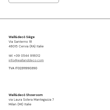
Wall&decò Siège
Via Santerno 18
48015 Cervia (RA) Italie
tél. +39 0544 918012
info@wallanddeco.com
TVA IT02311990390
Wall&decò Showroom
via Laura Solera Mantegazza 7
Milan (MI) Italie