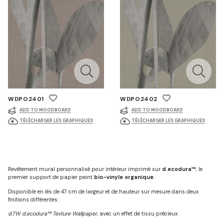
WDPO2401
WDPO2402
ADD TO MOODBOARD
ADD TO MOODBOARD
TÉLÉCHARGER LES GRAPHIQUES
TÉLÉCHARGER LES GRAPHIQUES
Revêtement mural personnalisé pour intérieur imprimé sur
d.ecodura™
, le
premier support de papier peint
bio-vinyle organique
.
Disponible en lés de 47 cm de largeur et de hauteur sur mesure dans deux
finitions différentes :
d.TW d.ecodura™ Texture Wallpaper
, avec un effet de tissu précieux