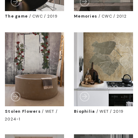
The game
/
CWC / 2019
Memories
/
CWC / 2012
Stolen Flowers
/
WET /
Biophilia
/
WET / 2019
2024-1