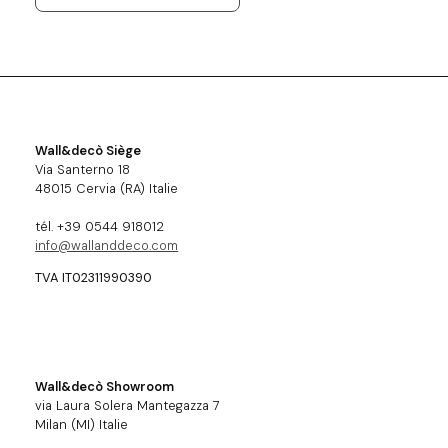
Wall&decò Siège
Via Santerno 18
48015 Cervia (RA) Italie
tél. +39 0544 918012
info@wallanddeco.com
TVA IT02311990390
Wall&decò Showroom
via Laura Solera Mantegazza 7
Milan (MI) Italie