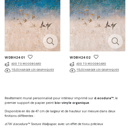
WDBH2401
WDBH2402
ADD TO MOODBOARD
ADD TO MOODBOARD
TÉLÉCHARGER LES GRAPHIQUES
TÉLÉCHARGER LES GRAPHIQUES
Revêtement mural personnalisé pour intérieur imprimé sur
d.ecodura™
, le
premier support de papier peint
bio-vinyle organique
.
Disponible en lés de 47 cm de largeur et de hauteur sur mesure dans deux
finitions différentes :
d.TW d.ecodura™ Texture Wallpaper
, avec un effet de tissu précieux