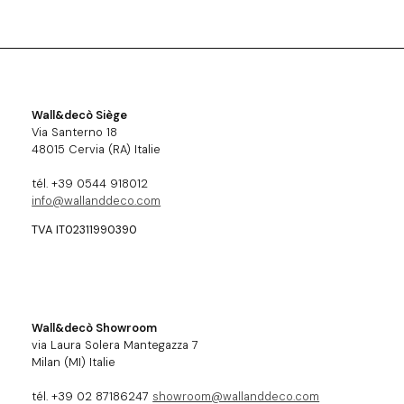
Wall&decò Siège
Via Santerno 18
48015 Cervia (RA) Italie
tél. +39 0544 918012
info@wallanddeco.com
TVA IT02311990390
Wall&decò Showroom
via Laura Solera Mantegazza 7
Milan (MI) Italie
tél. +39 02 87186247
showroom@wallanddeco.com