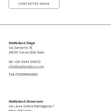
CONTACTEZ-NOUS
Wall&decò Siège
Via Santerno 18
48015 Cervia (RA) Italie
tél. +39 0544 918012
info@wallanddeco.com
TVA IT02311990390
Wall&decò Showroom
via Laura Solera Mantegazza 7
Milan (MI) Italie