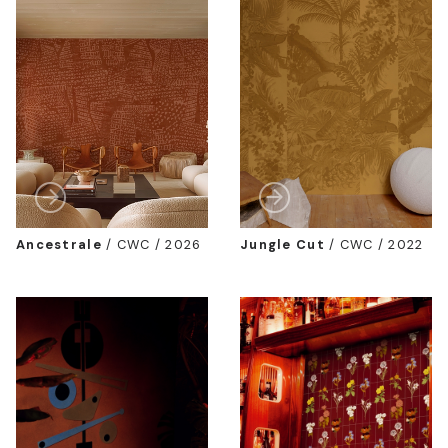
Ancestrale
/
CWC / 2026
Jungle Cut
/
CWC / 2022