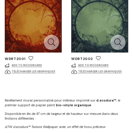
WDRT2001
WDRT2002
ADD TO MOODBOARD
ADD TO MOODBOARD
TÉLÉCHARGER LES GRAPHIQUES
TÉLÉCHARGER LES GRAPHIQUES
Revêtement mural personnalisé pour intérieur imprimé sur
d.ecodura™
, le
premier support de papier peint
bio-vinyle organique
.
Disponible en lés de 47 cm de largeur et de hauteur sur mesure dans deux
finitions différentes :
d.TW d.ecodura™ Texture Wallpaper
, avec un effet de tissu précieux