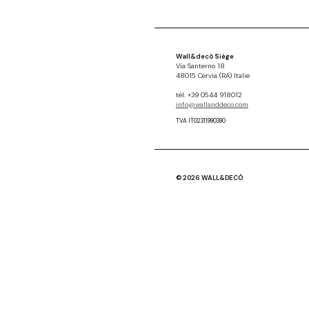
Wall&decò Siège
Via Santerno 18
48015 Cervia (RA) Italie
tél. +39 0544 918012
info@wallanddeco.com
TVA IT02311990390
© 2026 WALL&DECÒ