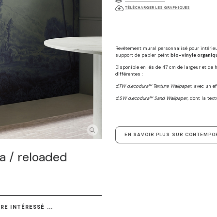
TÉLÉCHARGER LES GRAPHIQUES
Revêtement mural personnalisé pour intérie
support de papier peint
bio-vinyle organiq
Disponible en lés de 47 cm de largeur et de
différentes :
d.TW d.ecodura™ Texture Wallpaper
, avec un e
d.SW d.ecodura™ Sand Wallpaper,
dont la text
EN SAVOIR PLUS SUR CONTEMPO
a / reloaded
E INTÉRESSÉ ...