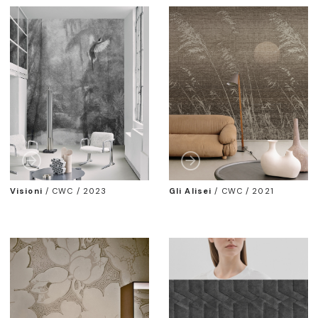
Visioni
/
CWC / 2023
Gli Alisei
/
CWC / 2021