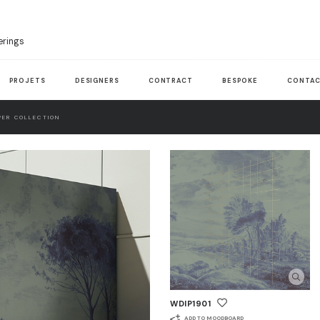
erings
PROJETS
DESIGNERS
CONTRACT
BESPOKE
CONTAC
ER COLLECTION
WDIP1901
ADD TO MOODBOARD