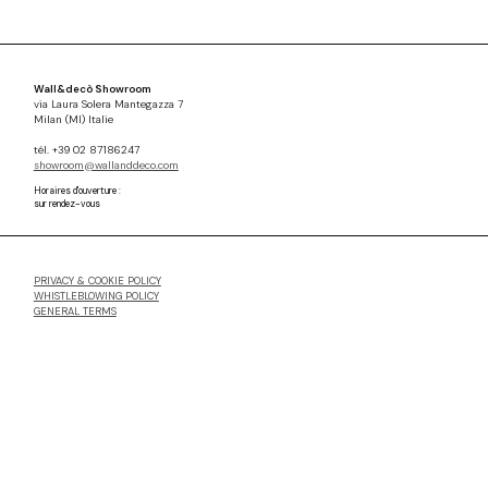
Wall&decò Showroom
via Laura Solera Mantegazza 7
Milan (MI) Italie
tél. +39 02 87186247
showroom@wallanddeco.com
Horaires d'ouverture :
sur rendez-vous
PRIVACY & COOKIE POLICY
WHISTLEBLOWING POLICY
GENERAL TERMS