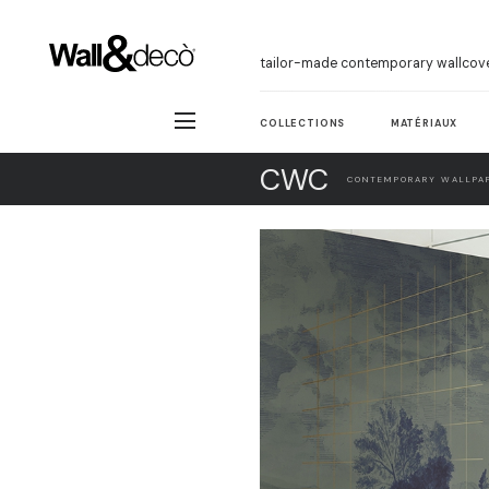
tailor-made contemporary wallcov
COLLECTIONS
MATÉRIAUX
CWC
CONTEMPORARY WALLPAP