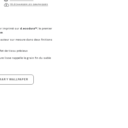
TÉLÉCHARGER LES GRAPHIQUES
ur imprimé sur
d.ecodura™
, le premier
ue
.
 hauteur sur mesure dans deux finitions
ffet de tissu précieux
ure lisse rappelle le grain fin du sable
RARY WALLPAPER