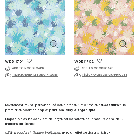
WDBI1701
WDBI1702
ADD TO MOODBOARD
ADD TO MOODBOARD
TÉLÉCHARGER LES GRAPHIQUES
TÉLÉCHARGER LES GRAPHIQUES
Revêtement mural personnalisé pour intérieur imprimé sur
d.ecodura™
, le
premier support de papier peint
bio-vinyle organique
.
Disponible en lés de 47 cm de largeur et de hauteur sur mesure dans deux
finitions différentes :
d.TW d.ecodura™ Texture Wallpaper
, avec un effet de tissu précieux