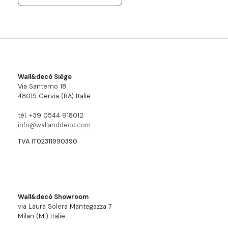
Wall&decò Siège
Via Santerno 18
48015 Cervia (RA) Italie
tél. +39 0544 918012
info@wallanddeco.com
TVA IT02311990390
Wall&decò Showroom
via Laura Solera Mantegazza 7
Milan (MI) Italie