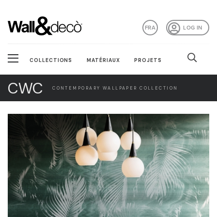
FRA
LOG IN
COLLECTIONS
MATÉRIAUX
PROJETS
CWC
CONTEMPORARY WALLPAPER COLLECTION