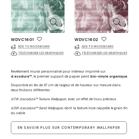
WDVC1601
WDVC1602
ADD TO MOODBOARD
ADD TO MOODBOARD
TÉLÉCHARGER LES GRAPHIQUES
TÉLÉCHARGER LES GRAPHIQUES
Revêtement mural personnalisé pour intérieur imprimé sur
d.ecodura™
, le premier support de papier peint
bio-vinyle organique
.
Disponible en lés de 47 cm de largeur et de hauteur sur mesure dans
deux finitions différentes :
d.TW d.ecodura™ Texture Wallpaper
, avec un effet de tissu précieux
d.SW d.ecodura™ Sand Wallpaper,
dont la texture lisse rappelle le grain fin
du sable
EN SAVOIR PLUS SUR CONTEMPORARY WALLPAPER