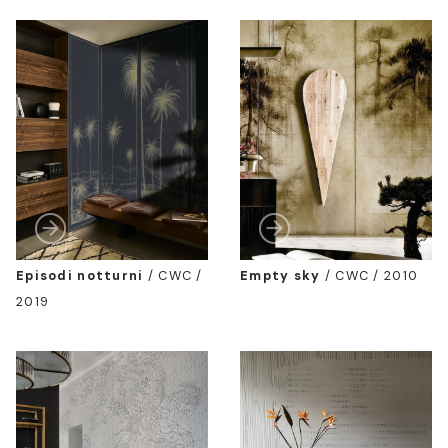
Episodi notturni
/
CWC /
Empty sky
/
CWC / 2010
2019