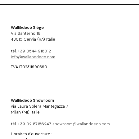
Wall&decò Siège
Via Santerno 18
48015 Cervia (RA) Italie
tél. +39 0544 918012
info@wallanddeco.com
TVA IT02311990390
Wall&decò Showroom
via Laura Solera Mantegazza 7
Milan (MI) Italie
tél. +39 02 87186247
showroom@wallanddeco.com
Horaires d'ouverture :