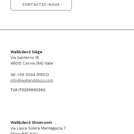
CONTACTEZ-NOUS
Wall&decò Siège
Via Santerno 18
48015 Cervia (RA) Italie
tél. +39 0544 918012
info@wallanddeco.com
TVA IT02311990390
Wall&decò Showroom
via Laura Solera Mantegazza 7
Milan (MI) Italie