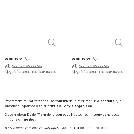
WDFI1501
WDFI1502
ADD TO MOODBOARD
ADD TO MOODBOARD
TÉLÉCHARGER LES GRAPHIQUES
TÉLÉCHARGER LES GRAPHIQUES
Revêtement mural personnalisé pour intérieur imprimé sur
d.ecodura™
, le
premier support de papier peint
bio-vinyle organique
.
Disponible en lés de 47 cm de largeur et de hauteur sur mesure dans deux
finitions différentes :
d.TW d.ecodura™ Texture Wallpaper
, avec un effet de tissu précieux