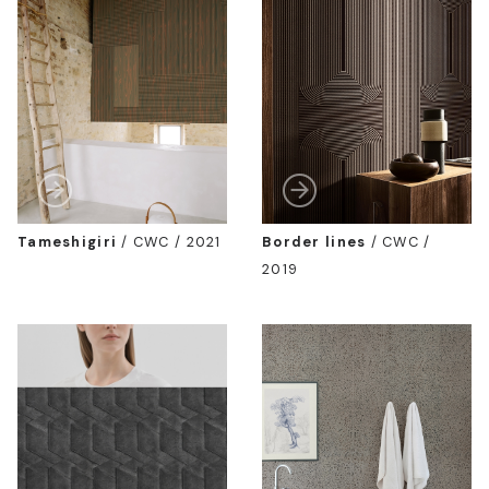
Tameshigiri
/
CWC / 2021
Border lines
/
CWC /
2019