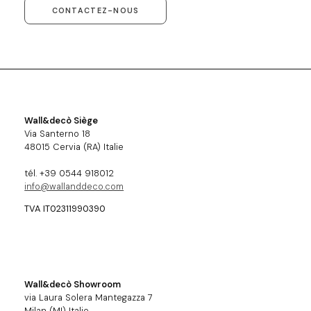
CONTACTEZ-NOUS
Wall&decò Siège
Via Santerno 18
48015 Cervia (RA) Italie
tél. +39 0544 918012
info@wallanddeco.com
TVA IT02311990390
Wall&decò Showroom
via Laura Solera Mantegazza 7
Milan (MI) Italie