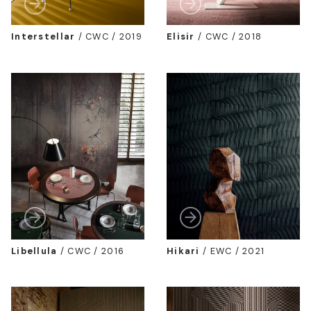
Interstellar
/
CWC / 2019
Elisir
/
CWC / 2018
Libellula
/
CWC / 2016
Hikari
/
EWC / 2021