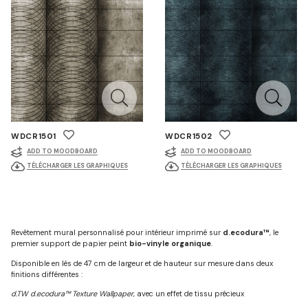
WDCR1501
WDCR1502
ADD TO MOODBOARD
ADD TO MOODBOARD
TÉLÉCHARGER LES GRAPHIQUES
TÉLÉCHARGER LES GRAPHIQUES
Revêtement mural personnalisé pour intérieur imprimé sur
d.ecodura™
, le
premier support de papier peint
bio-vinyle organique
.
Disponible en lés de 47 cm de largeur et de hauteur sur mesure dans deux
finitions différentes :
d.TW d.ecodura™ Texture Wallpaper
, avec un effet de tissu précieux