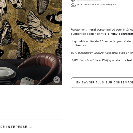
TÉLÉCHARGER LES GRAPHIQUES
Revêtement mural personnalisé pour intérie
support de papier peint
bio-vinyle organiq
Disponible en lés de 47 cm de largeur et de
différentes :
d.TW d.ecodura™ Texture Wallpaper
, avec un e
d.SW d.ecodura™ Sand Wallpaper,
dont la text
EN SAVOIR PLUS SUR CONTEMPO
E INTÉRESSÉ ...