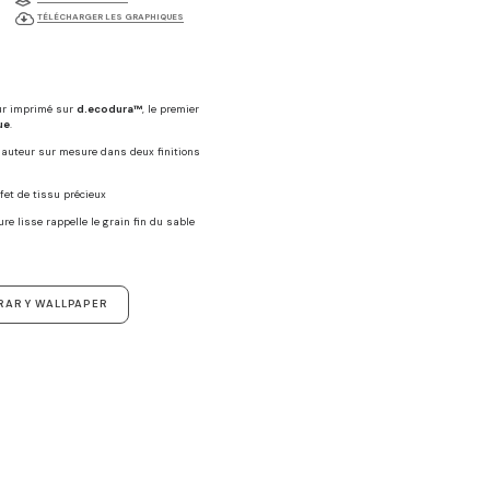
TÉLÉCHARGER LES GRAPHIQUES
ur imprimé sur
d.ecodura™
, le premier
ue
.
 hauteur sur mesure dans deux finitions
ffet de tissu précieux
ure lisse rappelle le grain fin du sable
RARY WALLPAPER