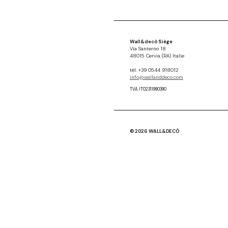
Wall&decò Siège
Via Santerno 18
48015 Cervia (RA) Italie
tél. +39 0544 918012
info@wallanddeco.com
TVA IT02311990390
© 2026 WALL&DECÒ