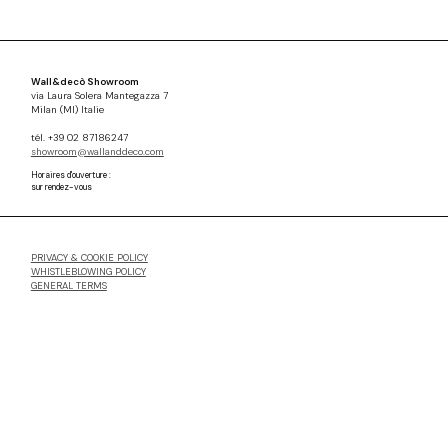
Wall&decò Showroom
via Laura Solera Mantegazza 7
Milan (MI) Italie
tél. +39 02 87186247
showroom@wallanddeco.com
Horaires d'ouverture :
sur rendez-vous
PRIVACY & COOKIE POLICY
WHISTLEBLOWING POLICY
GENERAL TERMS