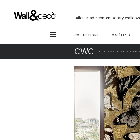
tailor-made contemporary wallcov
COLLECTIONS
MATÉRIAUX
CWC
CONTEMPORARY WALLPAP