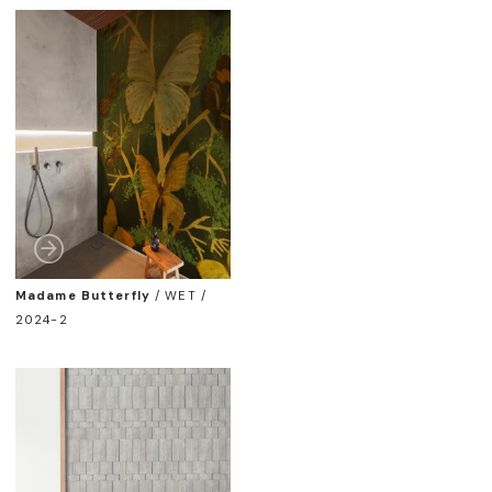
Madame Butterfly
/
WET /
2024-2