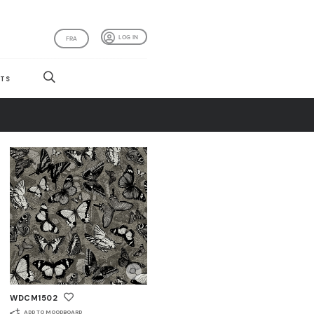
LOG IN
FRA
TS
WDCM1502
ADD TO MOODBOARD