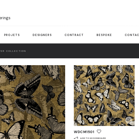
erings
PROJETS
DESIGNERS
CONTRACT
BESPOKE
CONTAC
ER COLLECTION
WDCM1501
ADD TO MOODBOARD