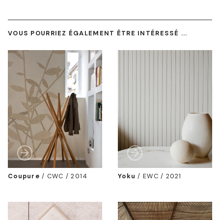
VOUS POURRIEZ ÉGALEMENT ÊTRE INTÉRESSÉ ...
Coupure
/
CWC / 2014
Yoku
/
EWC / 2021