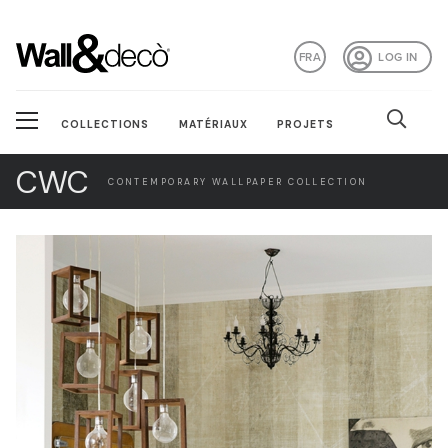
FRA
LOG IN
COLLECTIONS
MATÉRIAUX
PROJETS
CWC
CONTEMPORARY WALLPAPER COLLECTION