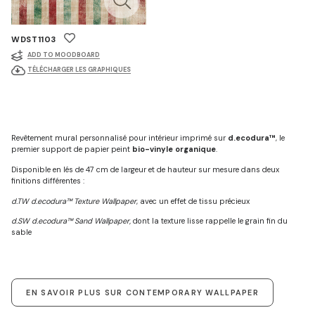
WDST1103
ADD TO MOODBOARD
TÉLÉCHARGER LES GRAPHIQUES
Revêtement mural personnalisé pour intérieur imprimé sur
d.ecodura™
, le
premier support de papier peint
bio-vinyle organique
.
Disponible en lés de 47 cm de largeur et de hauteur sur mesure dans deux
finitions différentes :
d.TW d.ecodura™ Texture Wallpaper
, avec un effet de tissu précieux
d.SW d.ecodura™ Sand Wallpaper,
dont la texture lisse rappelle le grain fin du
sable
EN SAVOIR PLUS SUR CONTEMPORARY WALLPAPER